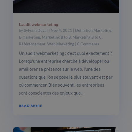
L’audit webmarketing
by
Sylvain Duval
|
Nov 4, 2021
|
Définition Marketing
,
E-marketing
,
Marketing B to B
,
Marketing B to C
,
Référencement
,
Web Marketing
| 0 Comments
Un audit webmarketing : c'est quoi exactement ?
Lorsqu'une entreprise cherche à développer ou
améliorer sa présence sur le web, l'une des
questions que l'on se pose le plus souvent est par
où commencer. Bien souvent, les entreprises
sont conscientes des enjeux que...
READ MORE