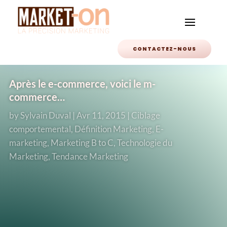
CONTACTEZ-NOUS
Après le e-commerce, voici le m-
commerce…
by
Sylvain Duval
|
Avr 11, 2015
|
Ciblage
comportemental
,
Définition Marketing
,
E-
marketing
,
Marketing B to C
,
Technologie du
Marketing
,
Tendance Marketing