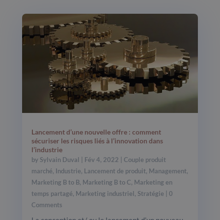
Lancement d’une nouvelle offre : comment
sécuriser les risques liés à l’innovation dans
l’industrie
by
Sylvain Duval
|
Fév 4, 2022
|
Couple produit
marché
,
Industrie
,
Lancement de produit
,
Management
,
Marketing B to B
,
Marketing B to C
,
Marketing en
temps partagé
,
Marketing industriel
,
Stratégie
| 0
Comments