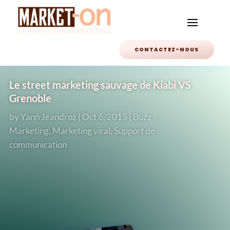
CONTACTEZ-NOUS
Le street marketing sauvage de Kiabi VS
Grenoble
by
Yann Jeandroz
|
Oct 6, 2015
|
Buzz
Marketing
,
Marketing viral
,
Support de
communication