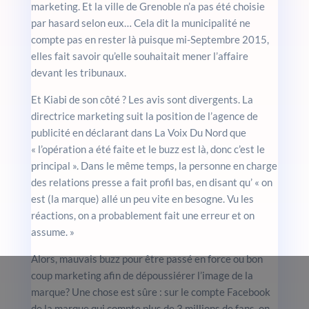
marketing. Et la ville de Grenoble n’a pas été choisie
par hasard selon eux… Cela dit la municipalité ne
compte pas en rester là puisque mi-Septembre 2015,
elles fait savoir qu’elle souhaitait mener l’affaire
devant les tribunaux.
Et Kiabi de son côté ? Les avis sont divergents. La
directrice marketing suit la position de l’agence de
publicité en déclarant dans La Voix Du Nord que
« l’opération a été faite et le buzz est là, donc c’est le
principal ». Dans le même temps, la personne en charge
des relations presse a fait profil bas, en disant qu’ « on
est (la marque) allé un peu vite en besogne. Vu les
réactions, on a probablement fait une erreur et on
assume. »
Alors, mauvais buzz pour être passé en force ou bon
coup marketing afin de dépoussiérer l’image de la
marque? Une chose est sûre : sur le compte Facebook
de la marque qui compte plus de 3 millions de fans, on