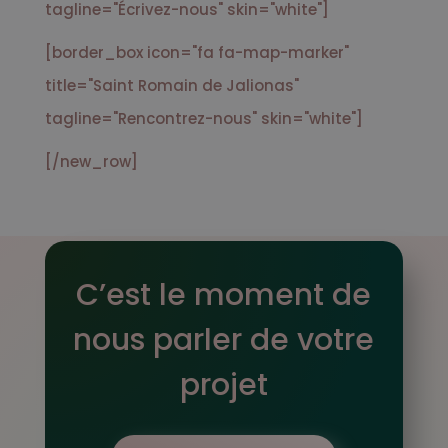
tagline="Écrivez-nous" skin="white"]
[border_box icon="fa fa-map-marker"
title="Saint Romain de Jalionas"
tagline="Rencontrez-nous" skin="white"]
[/new_row]
C’est le moment de
nous parler de votre
projet