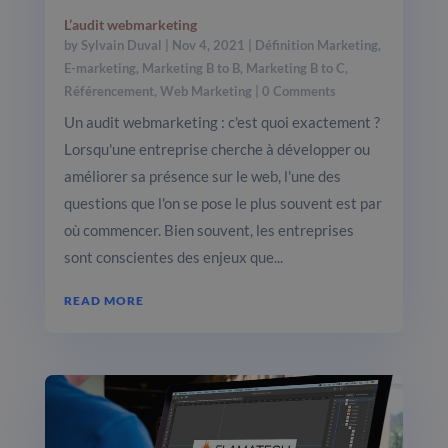
L’audit webmarketing
by
Sylvain Duval
|
Nov 4, 2021
|
Définition Marketing
,
E-marketing
,
Marketing B to B
,
Marketing B to C
,
Référencement
,
Web Marketing
| 0 Comments
Un audit webmarketing : c'est quoi exactement ?
Lorsqu'une entreprise cherche à développer ou
améliorer sa présence sur le web, l'une des
questions que l'on se pose le plus souvent est par
où commencer. Bien souvent, les entreprises
sont conscientes des enjeux que...
READ MORE