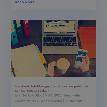
READ MORE
Facebook Ads Manager, l’outil pour vos publicités
sur les réseaux sociaux
by
Chloé Le Guillou
|
Mai 5, 2021
|
E-marketing
,
Marketing B to C
,
Web Marketing
| 0 Comments