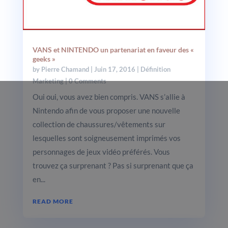
VANS et NINTENDO un partenariat en faveur des «
geeks »
by
Pierre Chamand
|
Juin 17, 2016
|
Définition
Marketing
| 0 Comments
Oui oui, vous avez bien compris. VANS s’allie à
Nintendo afin de vous proposer une nouvelle
collection de chaussures/vêtements sur
lesquelles sont soigneusement imprimés vos
personnages de jeux vidéo préférés. Vous
trouvez ça surprenant ? Pas si surprenant que ça
en...
READ MORE