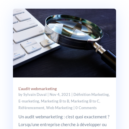
L’audit webmarketing
by
Sylvain Duval
|
Nov 4, 2021
|
Définition Marketing
,
E-marketing
,
Marketing B to B
,
Marketing B to C
,
Référencement
,
Web Marketing
| 0 Comments
Un audit webmarketing : c'est quoi exactement ?
Lorsqu'une entreprise cherche à développer ou