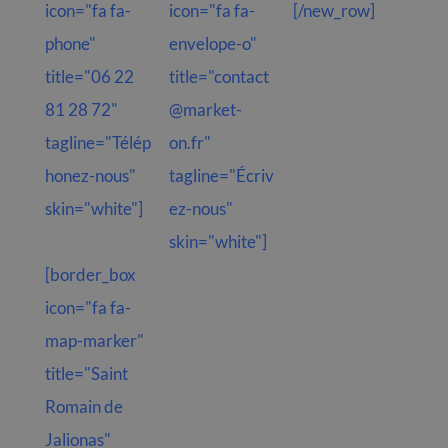
icon="fa fa-
icon="fa fa-
[/new_row]
phone"
envelope-o"
title="06 22
title="contact
81 28 72"
@market-
tagline="Télép
on.fr"
honez-nous"
tagline="Écriv
skin="white"]
ez-nous"
skin="white"]
[border_box
icon="fa fa-
map-marker"
title="Saint
Romain de
Jalionas"