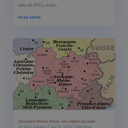
date de 2011, remis...
READ MORE
Auvergne Rhône-Alpes, une région qui pèse
by
Yann Jeandroz
|
Jan 18, 2016
|
Définition