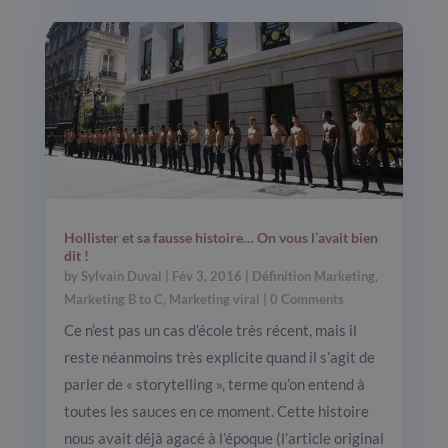
Hollister et sa fausse histoire… On vous l’avait bien
dit !
by
Sylvain Duval
|
Fév 3, 2016
|
Définition Marketing
,
Marketing B to C
,
Marketing viral
| 0 Comments
Ce n’est pas un cas d’école très récent, mais il
reste néanmoins très explicite quand il s’agit de
parler de « storytelling », terme qu’on entend à
toutes les sauces en ce moment. Cette histoire
nous avait déjà agacé à l’époque (l’article original