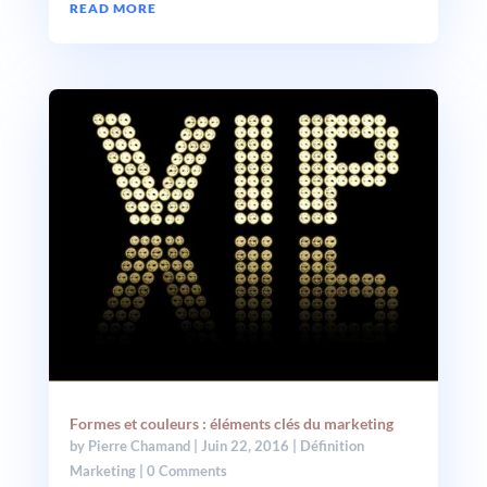
READ MORE
Formes et couleurs : éléments clés du marketing
by
Pierre Chamand
|
Juin 22, 2016
|
Définition
Marketing
| 0 Comments