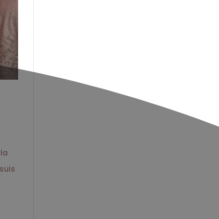
 la
 suis