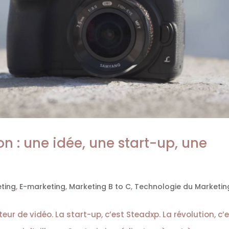
on : une idée, une start-up, une
eting
,
E-marketing
,
Marketing B to C
,
Technologie du Marketin
teur de vidéo. La start-up, c’est Steadxp. La révolution, c’e