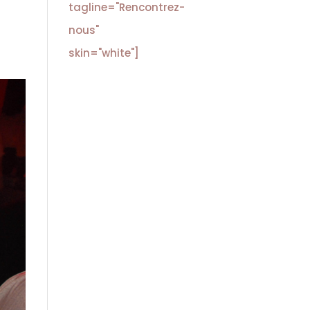
tagline="Rencontrez-
nous"
skin="white"]