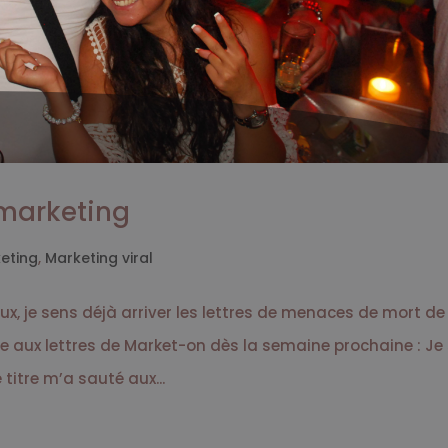
 marketing
eting
,
Marketing viral
ux, je sens déjà arriver les lettres de menaces de mort de
te aux lettres de Market-on dès la semaine prochaine : Je
 titre m’a sauté aux...