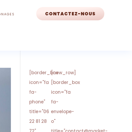
CONTACTEZ-NOUS
GNAGES
[border_box
[new_row]
icon="fa
[border_box
fa-
icon="fa
phone"
fa-
title="06
envelope-
22 81 28
o"
72"
title="contact@market-