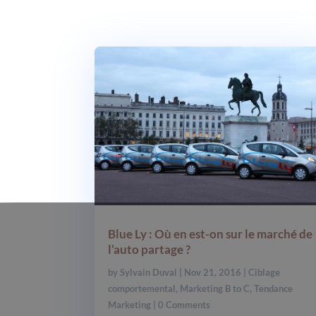
Blue Ly : Où en est-on sur le marché de
l’auto partage ?
by
Sylvain Duval
|
Nov 21, 2016
|
Ciblage
comportemental
,
Marketing B to C
,
Tendance
Marketing
| 0 Comments