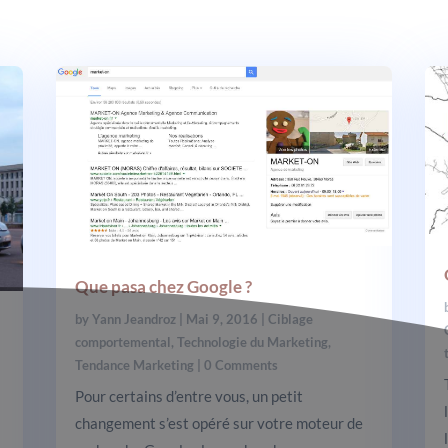
Que pasa chez Google ?
by
Yann Jeandroz
|
Mai 9, 2016
|
Ciblage
comportemental
,
Technologie du Marketing
,
Tendance Marketing
| 0 Comments
Pour certains d’entre vous, un petit
changement s’est opéré sur votre moteur de