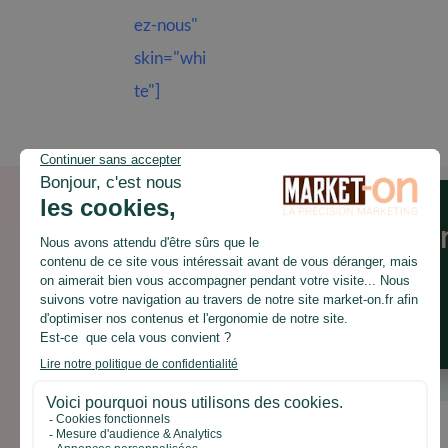
ez-nous"
skin="whi
te"]
C’est le