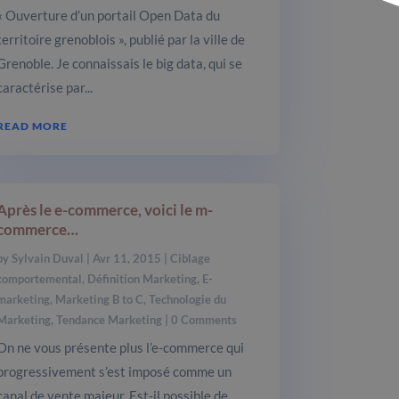
« Ouverture d’un portail Open Data du
territoire grenoblois », publié par la ville de
Grenoble. Je connaissais le big data, qui se
caractérise par...
READ MORE
Après le e-commerce, voici le m-
commerce…
by
Sylvain Duval
|
Avr 11, 2015
|
Ciblage
comportemental
,
Définition Marketing
,
E-
marketing
,
Marketing B to C
,
Technologie du
Marketing
,
Tendance Marketing
| 0 Comments
On ne vous présente plus l’e-commerce qui
progressivement s’est imposé comme un
canal de vente majeur. Est-il possible de