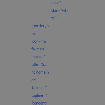
nous"
skin="whi
te"]
[border_b
ox
icon="fa
fa-map-
marker"
title="Sai
nt Romain
de
Jalionas"
tagline="
Rencontr