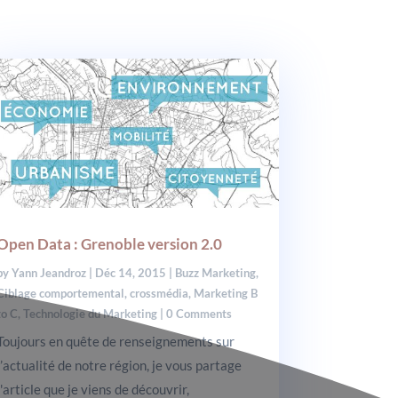
Open Data : Grenoble version 2.0
by
Yann Jeandroz
|
Déc 14, 2015
|
Buzz Marketing
,
Ciblage comportemental
,
crossmédia
,
Marketing B
to C
,
Technologie du Marketing
| 0 Comments
Toujours en quête de renseignements sur
l’actualité de notre région, je vous partage
l'article que je viens de découvrir,