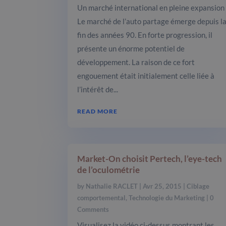
Un marché international en pleine expansion
Le marché de l’auto partage émerge depuis l
fin des années 90. En forte progression, il
présente un énorme potentiel de
développement. La raison de ce fort
engouement était initialement celle liée à
l’intérêt de...
READ MORE
Market-On choisit Pertech, l’eye-tech
de l’oculométrie
by
Nathalie RACLET
|
Avr 25, 2015
|
Ciblage
comportemental
,
Technologie du Marketing
| 0
Comments
Visualisez la vidéo ci-dessus montrant les