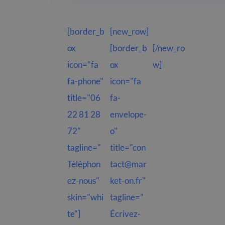
[border_b
[new_row]
ox
[border_b
[/new_ro
icon="fa
ox
w]
fa-phone"
icon="fa
title="06
fa-
22 81 28
envelope-
72"
o"
tagline="
title="con
Téléphon
tact@mar
ez-nous"
ket-on.fr"
skin="whi
tagline="
te"]
Écrivez-